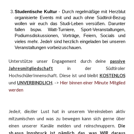
Studentische Kultur
- Durch regelmäßige mit Herzblut
organisierte Events mit und auch ohne Südtirol-Bezug
wollen wir euch das Studi-Leben versüßen. Darunter
fallen bspw. Watt-Turniere, Sport-Veranstaltungen,
Podiumsdiskussionen, Vorträge, Feiern, Socials und
vieles mehr. Jede/r sind herzlich eingeladen bei unseren
Veranstaltungen vorbeizuschauen.
Unterstütze unser Engagement durch deine
passive
Jahresmitgliedschaft
in der Südtiroler
HochschülerInnenschaft. Diese ist und bleibt
KOSTENLOS
und
UNVERBINDLICH
. ->
Hier binnen einer Minute Mitglied
werden
Jede/r, die/der Lust hat in unserem Vereinsleben aktiv
mitzumischen und was zu bewegen kann sich gerne über
einen unserer Kanäle melden und reinschnuppern.
Die
sh.asus Innsbruck ist nämlich das, was WIR daraus